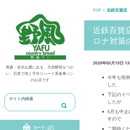
TOP
>
近鉄百貨店
近鉄百貨
ロナ対策
2020年05月19日 13
青森・岩木山麓にある、天然酵母をつか
い、石窯で焼く手作りハード系食事パン
今年も恒
のお店です
した
下記のイ
したが
6月も中
すので
カート:
0円
ご期待く