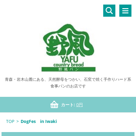
青森・岩木山麓にある、天然酵母をつかい、石窯で焼く手作りハード系
食事パンのお店です
カート:
0円
TOP
>
DogFes in Iwaki