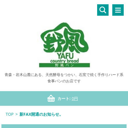
青森・岩木山麓にある、天然酵母をつかい、石窯で焼く手作りハード系
食事パンのお店です
カート:
0円
TOP
>
新FAX開通のお知らせ。